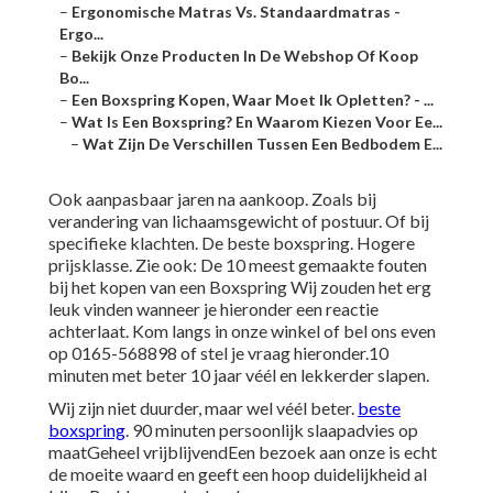
–
Ergonomische Matras Vs. Standaardmatras -
Ergo...
–
Bekijk Onze Producten In De Webshop Of Koop
Bo...
–
Een Boxspring Kopen, Waar Moet Ik Opletten? - ...
–
Wat Is Een Boxspring? En Waarom Kiezen Voor Ee...
–
Wat Zijn De Verschillen Tussen Een Bedbodem E...
Ook aanpasbaar jaren na aankoop. Zoals bij
verandering van lichaamsgewicht of postuur. Of bij
specifieke klachten. De beste boxspring. Hogere
prijsklasse. Zie ook:
De 10 meest gemaakte fouten
bij het kopen van een Boxspring
Wij zouden het erg
leuk vinden wanneer je hieronder een reactie
achterlaat. Kom langs in onze winkel of bel ons even
op 0165-568898 of stel je vraag hieronder.10
minuten met beter 10 jaar véél en lekkerder slapen.
Wij zijn niet duurder, maar wel véél beter.
beste
boxspring
. 90 minuten persoonlijk slaapadvies op
maatGeheel vrijblijvendEen bezoek aan onze is echt
de moeite waard en geeft een hoop duidelijkheid al