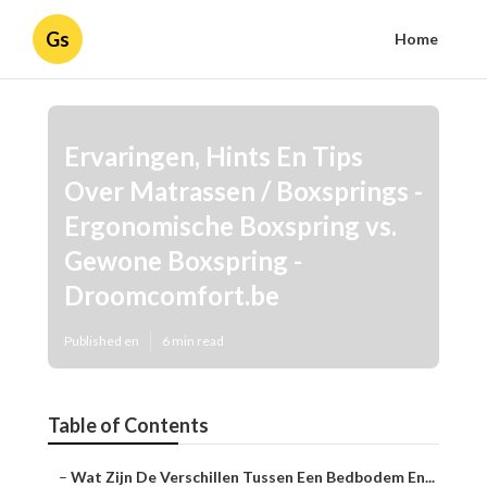
Gs
Home
Ervaringen, Hints En Tips
Over Matrassen / Boxsprings -
Ergonomische Boxspring vs.
Gewone Boxspring -
Droomcomfort.be
Published en
6 min read
Table of Contents
–
Wat Zijn De Verschillen Tussen Een Bedbodem En...