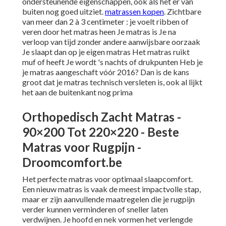
ondersteunende eigenschappen, ook als het er van
buiten nog goed uitziet.
matrassen kopen
. Zichtbare
van meer dan 2 à 3 centimeter : je voelt ribben of
veren door het matras heen Je matras is Je na
verloop van tijd zonder andere aanwijsbare oorzaak
Je slaapt dan op je eigen matras Het matras ruikt
muf of heeft Je wordt 's nachts of drukpunten Heb je
je matras aangeschaft vóór 2016? Dan is de kans
groot dat je matras technisch versleten is, ook al lijkt
het aan de buitenkant nog prima
Orthopedisch Zacht Matras -
90×200 Tot 220×220 - Beste
Matras voor Rugpijn -
Droomcomfort.be
Het perfecte matras voor optimaal slaapcomfort.
Een nieuw matras is vaak de meest impactvolle stap,
maar er zijn aanvullende maatregelen die je rugpijn
verder kunnen verminderen of sneller laten
verdwijnen. Je hoofd en nek vormen het verlengde