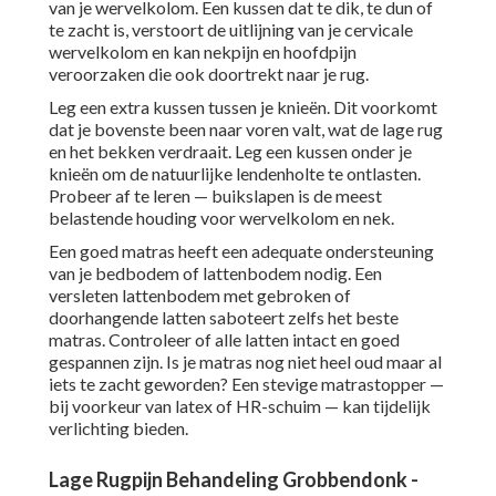
van je wervelkolom. Een kussen dat te dik, te dun of
te zacht is, verstoort de uitlijning van je cervicale
wervelkolom en kan nekpijn en hoofdpijn
veroorzaken die ook doortrekt naar je rug.
Leg een extra kussen tussen je knieën. Dit voorkomt
dat je bovenste been naar voren valt, wat de lage rug
en het bekken verdraait. Leg een kussen onder je
knieën om de natuurlijke lendenholte te ontlasten.
Probeer af te leren — buikslapen is de meest
belastende houding voor wervelkolom en nek.
Een goed matras heeft een adequate ondersteuning
van je bedbodem of lattenbodem nodig. Een
versleten lattenbodem met gebroken of
doorhangende latten saboteert zelfs het beste
matras. Controleer of alle latten intact en goed
gespannen zijn. Is je matras nog niet heel oud maar al
iets te zacht geworden? Een stevige matrastopper —
bij voorkeur van latex of HR-schuim — kan tijdelijk
verlichting bieden.
Lage Rugpijn Behandeling Grobbendonk -