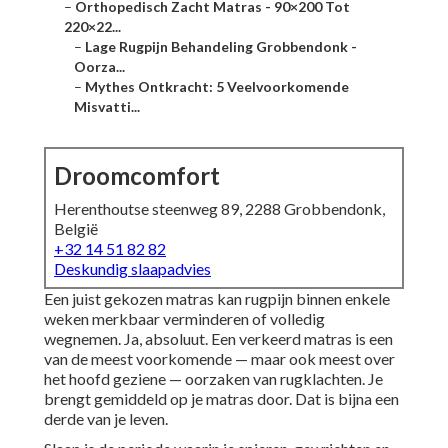
–
Orthopedisch Zacht Matras - 90×200 Tot
220×22...
–
Lage Rugpijn Behandeling Grobbendonk -
Oorza...
–
Mythes Ontkracht: 5 Veelvoorkomende
Misvatti...
Droomcomfort
Herenthoutse steenweg 89, 2288 Grobbendonk,
België
+32 14 51 82 82
Deskundig slaapadvies
Een juist gekozen matras kan rugpijn binnen enkele
weken merkbaar verminderen of volledig
wegnemen. Ja, absoluut. Een verkeerd matras is een
van de meest voorkomende — maar ook meest over
het hoofd geziene — oorzaken van rugklachten. Je
brengt gemiddeld op je matras door. Dat is bijna een
derde van je leven.