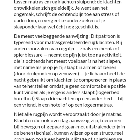
tussen matras en rugklachten sluipend: de klachten
ontwikkelen zich geleidelijk. Je went aan het
ongemak, schrijft de ochtendpijn toe aan stress of
ouderdom, en vergeet te onderzoeken of je
slaaponderlaag wel écht nog geschikt is.
De meest veelzeggende aanwijzing: Dit patroon is
typerend voor matrasgerelateerde rugklachten. Bij
andere oorzaken van rugpijn — zoals een hernia of
spierblessure — neemt de pijn juist toe na activiteit.
die 's ochtends het meest voelbaar is na het slapen,
met name als je op je zij slaapt in armen of benen
(door drukpunten op zenuwen) — je lichaam heeft de
nacht gebruikt om klachten te compenseren in plaats
van te herstellen omdat je geen comfortabele positie
kunt vinden als je ergens anders slaapt (logeerbed,
hotelbed) Slaap drie nachten op een ander bed — bij
een vriend, in een hotel of op een logeermatras.
Niet alle rugpijn wordt veroorzaakt door je matras.
Klachten die ook overdag aanwezig zijn, toenemen
bij bewegen of gepaard gaan met uitstralende pijn in
de benen (ischias), kunnen wijzen op een structureel
probleem zoals een hernia, slijtage of spierblessure.