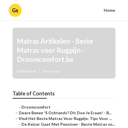
Gs
Home
Matras Artikelen - Beste
Matras voor Rugpijn -
Droomcomfort.be
Published en
6 min read
Table of Contents
–
Droomcomfort
–
Zware Benen 'S Ochtends? Dit Doe Je Eraan! - B...
–
Vind Het Beste Matras Voor Rugpijn: Tips Voor ...
–
De Keizer Gaat Met Pensioen - Beste Matras vo...